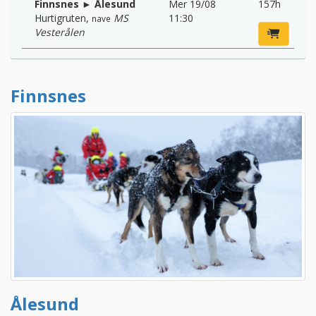
Finnsnes ► Ålesund
Mer 19/08
157h
Hurtigruten
,
MS
11:30
nave
Vesterålen
Finnsnes
Ålesund