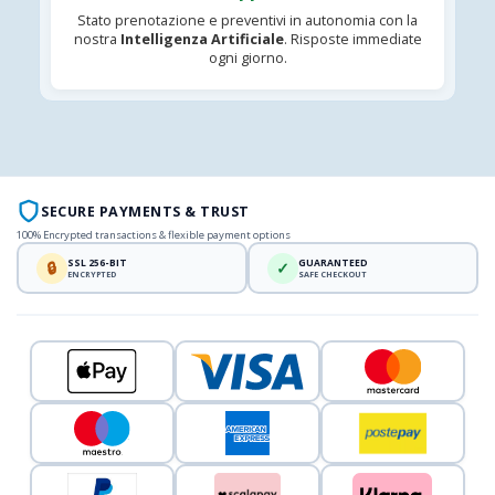
Stato prenotazione e preventivi in autonomia con la
nostra
Intelligenza Artificiale
. Risposte immediate
ogni giorno.
SECURE PAYMENTS & TRUST
100% Encrypted transactions & flexible payment options
SSL 256-BIT
GUARANTEED
🔒
✓
ENCRYPTED
SAFE CHECKOUT