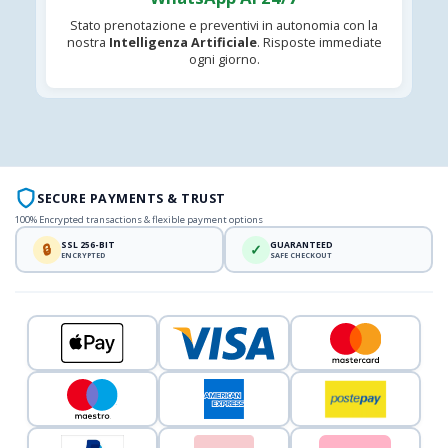
Stato prenotazione e preventivi in autonomia con la
nostra
Intelligenza Artificiale
. Risposte immediate
ogni giorno.
SECURE PAYMENTS & TRUST
100% Encrypted transactions & flexible payment options
SSL 256-BIT
GUARANTEED
🔒
✓
ENCRYPTED
SAFE CHECKOUT