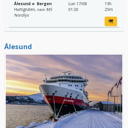
Ålesund ► Bergen
Lun 17/08
13h
Hurtigruten
,
MS
01:20
25m
nave
Nordlys
Ålesund