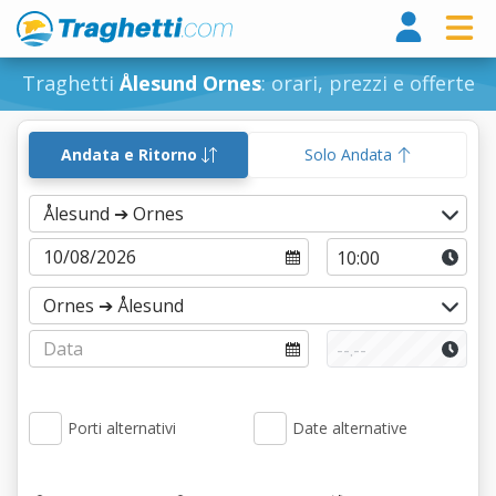
Tragh
Traghetti
Ålesund Ornes
: orari, prezzi e offerte
Andata e Ritorno
Solo Andata
Porti alternativi
Date alternative