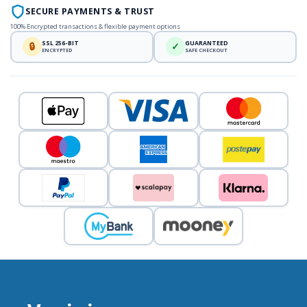
SECURE PAYMENTS & TRUST
100% Encrypted transactions & flexible payment options
SSL 256-BIT
GUARANTEED
🔒
✓
ENCRYPTED
SAFE CHECKOUT