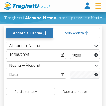
Tragh
Traghetti
Ålesund Nesna
: orari, prezzi e offerte
Andata e Ritorno
Solo Andata
Porti alternativi
Date alternative