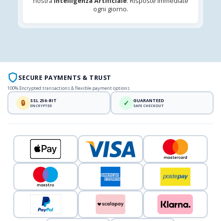
nostra
Intelligenza Artificiale
. Risposte immediate
ogni giorno.
SECURE PAYMENTS & TRUST
100% Encrypted transactions & flexible payment options
SSL 256-BIT
GUARANTEED
🔒
✓
ENCRYPTED
SAFE CHECKOUT