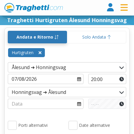
Tragh
Traghetti Hurtigruten Ålesund Honningsvag
Andata e Ritorno
Solo Andata
Hurtigruten
Porti alternativi
Date alternative