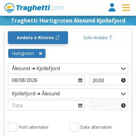
Tragh
Traghetti Hurtigruten Ålesund Kjollefjord
Andata e Ritorno
Solo Andata
Hurtigruten
Porti alternativi
Date alternative