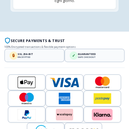
ogni giorno.
SECURE PAYMENTS & TRUST
100% Encrypted transactions & flexible payment options
SSL 256-BIT
GUARANTEED
🔒
✓
ENCRYPTED
SAFE CHECKOUT