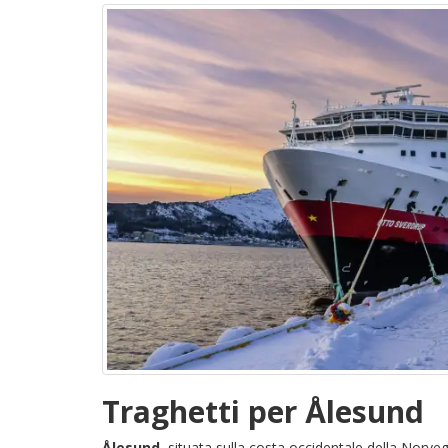
Traghetti per Ålesund
Ålesund
, situata sulla costa occidentale della Norveg