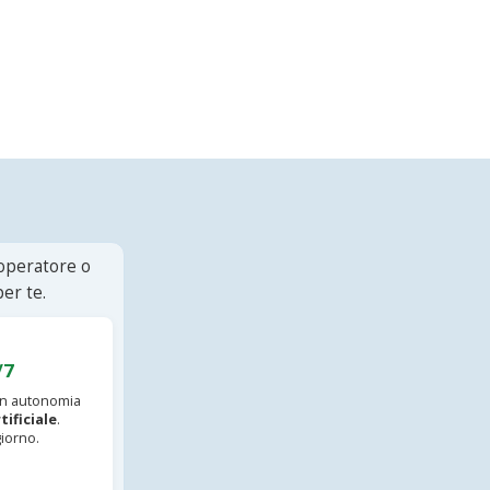
 operatore o
er te.
/7
 in autonomia
tificiale
.
iorno.