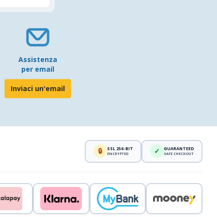
Assistenza
per email
Inviaci un'email
SSL 256-BIT
GUARANTEED
🔒
✓
ENCRYPTED
SAFE CHECKOUT