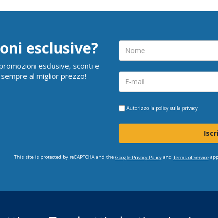
oni esclusive?
i promozioni esclusive, sconti e
 sempre al miglior prezzo!
Autorizzo la
policy sulla privacy
Iscr
This site is protected by reCAPTCHA and the
and
app
Google Privacy Policy
Terms of Service