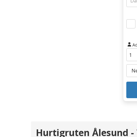
Ad
Hurtigruten Ålesund -