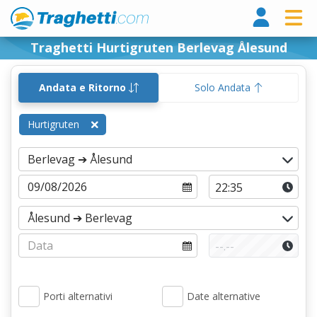
Tragh
Traghetti Hurtigruten Berlevag Ålesund
Andata e Ritorno
Solo Andata
Hurtigruten
Porti alternativi
Date alternative