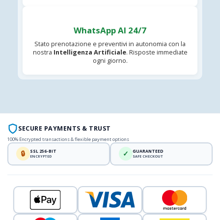
WhatsApp AI 24/7
Stato prenotazione e preventivi in autonomia con la
nostra
Intelligenza Artificiale
. Risposte immediate
ogni giorno.
SECURE PAYMENTS & TRUST
100% Encrypted transactions & flexible payment options
SSL 256-BIT
GUARANTEED
🔒
✓
ENCRYPTED
SAFE CHECKOUT