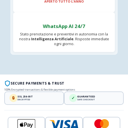
APERTO TUTTO L'ANNO
WhatsApp AI 24/7
Stato prenotazione e preventivi in autonomia con la
nostra
Intelligenza Artificiale
. Risposte immediate
ogni giorno.
SECURE PAYMENTS & TRUST
100% Encrypted transactions & flexible payment options
SSL 256-BIT
GUARANTEED
🔒
✓
ENCRYPTED
SAFE CHECKOUT