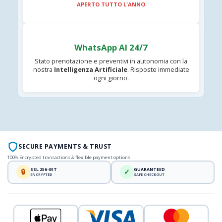
APERTO TUTTO L'ANNO
WhatsApp AI 24/7
Stato prenotazione e preventivi in autonomia con la
nostra
Intelligenza Artificiale
. Risposte immediate
ogni giorno.
SECURE PAYMENTS & TRUST
100% Encrypted transactions & flexible payment options
SSL 256-BIT
GUARANTEED
🔒
✓
ENCRYPTED
SAFE CHECKOUT