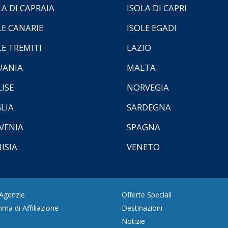
LA DI CAPRAIA
ISOLA DI CAPRI
LE CANARIE
ISOLE EGADI
LE TREMITI
LAZIO
UANIA
MALTA
ISE
NORVEGIA
LIA
SARDEGNA
VENIA
SPAGNA
ISIA
VENETO
 Agenzie
Offerte Speciali
ma di Affiliazione
Destinazioni
Notizie