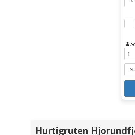
Ad
Hurtigruten Hjorundfj