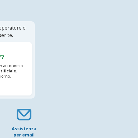
 operatore o
er te.
/7
 in autonomia
tificiale
.
iorno.
Assistenza
per email