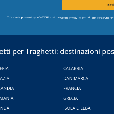
Iscr
This site is protected by reCAPTCHA and the
and
app
Google Privacy Policy
Terms of Service
ietti per Traghetti: destinazioni poss
ERIA
CALABRIA
AZIA
DANIMARCA
LANDIA
FRANCIA
MANIA
GRECIA
ANDA
ISOLA D'ELBA