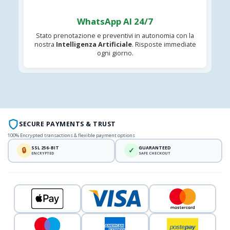
WhatsApp AI 24/7
Stato prenotazione e preventivi in autonomia con la
nostra
Intelligenza Artificiale
. Risposte immediate
ogni giorno.
SECURE PAYMENTS & TRUST
100% Encrypted transactions & flexible payment options
SSL 256-BIT
GUARANTEED
🔒
✓
ENCRYPTED
SAFE CHECKOUT