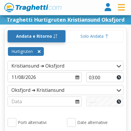
Tragh
Traghetti Hurtigruten Kristiansund Oksfjord
Andata e Ritorno
Solo Andata
Hurtigruten
Porti alternativi
Date alternative