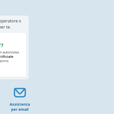
 operatore o
er te.
/7
 in autonomia
tificiale
.
iorno.
Assistenza
per email