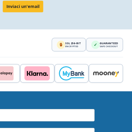
Inviaci un'email
SSL 256-BIT
GUARANTEED
🔒
✓
ENCRYPTED
SAFE CHECKOUT