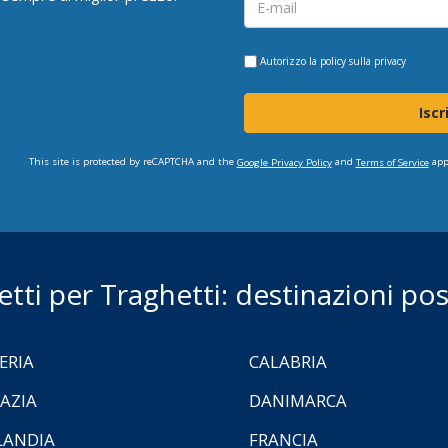
Autorizzo la
policy sulla privacy
Iscr
This site is protected by reCAPTCHA and the
and
app
Google Privacy Policy
Terms of Service
ietti per Traghetti: destinazioni poss
ERIA
CALABRIA
AZIA
DANIMARCA
LANDIA
FRANCIA