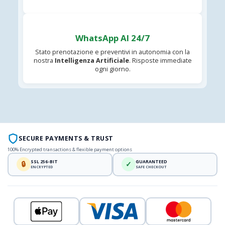
WhatsApp AI 24/7
Stato prenotazione e preventivi in autonomia con la
nostra
Intelligenza Artificiale
. Risposte immediate
ogni giorno.
SECURE PAYMENTS & TRUST
100% Encrypted transactions & flexible payment options
SSL 256-BIT
GUARANTEED
🔒
✓
ENCRYPTED
SAFE CHECKOUT