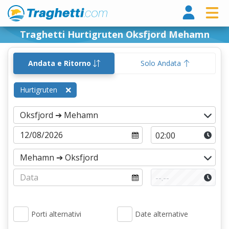
Tragh
Traghetti Hurtigruten Oksfjord Mehamn
Andata e Ritorno
Solo Andata
Hurtigruten
Porti alternativi
Date alternative