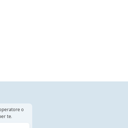
 operatore o
er te.