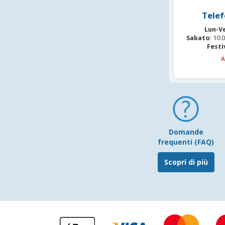
Telef
Lun-V
Sabato:
10:0
Festi
A
Domande
frequenti (FAQ)
Scopri di più