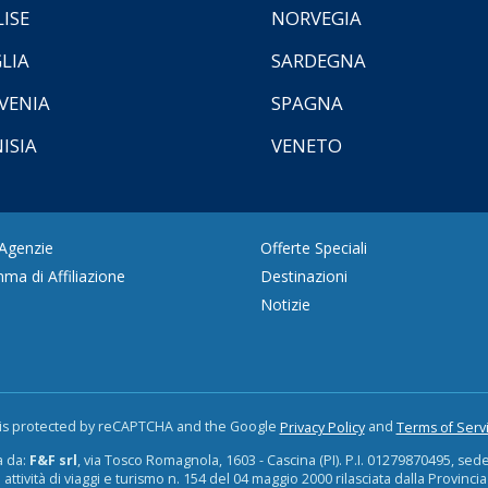
ISE
NORVEGIA
LIA
SARDEGNA
VENIA
SPAGNA
ISIA
VENETO
 Agenzie
Offerte Speciali
ma di Affiliazione
Destinazioni
Notizie
e is protected by reCAPTCHA and the Google
and
Privacy Policy
Terms of Serv
a da:
F&F srl
, via Tosco Romagnola, 1603 - Cascina (PI). P.I. 01279870495, sede is
 attività di viaggi e turismo n. 154 del 04 maggio 2000 rilasciata dalla Provincia