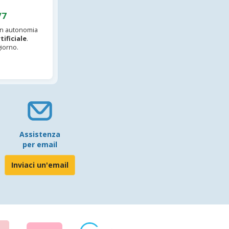
/7
 in autonomia
tificiale
.
iorno.
Assistenza
per email
Inviaci un'email