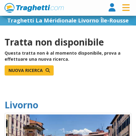
Tragh
Traghetti La Méridionale Livorno Île-Rousse
Tratta non disponibile
Questa tratta non è al momento disponibile, prova a
effettuare una nuova ricerca.
NUOVA RICERCA
Livorno