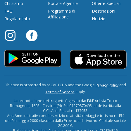
Chi siamo
Portale Agenzie
Offerte Speciali
FAQ
Programma di
Destinazioni
Affiliazione
Regolamento
Notizie
This site is protected by reCAPTCHA and the Google
and
Privacy Policy
apply.
Terms of Service
La prenotazione dei traghetti è gestita da:
F&F srl
, via Tosco
Romagnola, 1603 - Cascina (PI). P.I. 01279870495, sede iscritta alla
C.C.I.A. di Pisa al n. 137953.
Aut. Amministrativa per l'esercizio di attività di viaggi e turismo n. 154
del 04 maggio 2000 rilasciata dalla Provincia di Livorno. Capitale sociale
20.800 €.
Polizza assicurativa: Allianz con numero polizza n.732864315