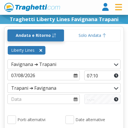
Tragh
Traghetti Liberty Lines Favignana Trapani
Andata e Ritorno
Solo Andata
Liberty Lines
Porti alternativi
Date alternative