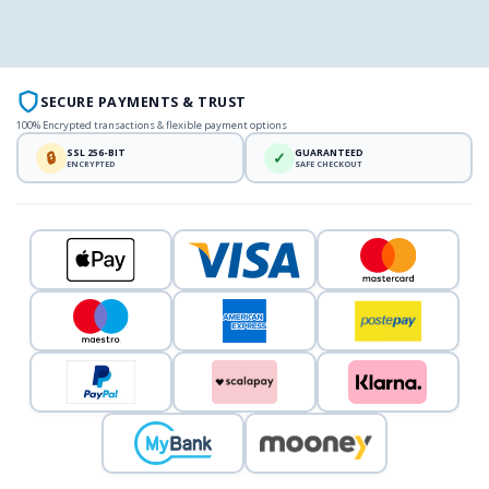
SECURE PAYMENTS & TRUST
100% Encrypted transactions & flexible payment options
SSL 256-BIT
GUARANTEED
🔒
✓
ENCRYPTED
SAFE CHECKOUT