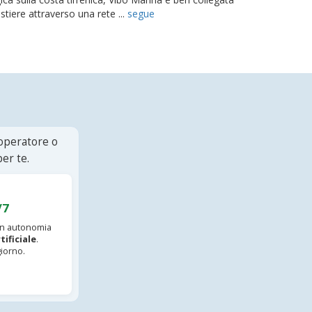
tiere attraverso una rete ...
segue
 operatore o
er te.
/7
 in autonomia
tificiale
.
iorno.