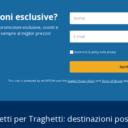
oni esclusive?
i promozioni esclusive, sconti e
 sempre al miglior prezzo!
Autorizzo la
policy sulla privacy
Iscr
This site is protected by reCAPTCHA and the
and
app
Google Privacy Policy
Terms of Service
ietti per Traghetti: destinazioni poss