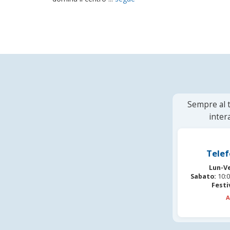
Sempre al t
inter
Telef
Lun-V
Sabato:
10:0
Festi
A