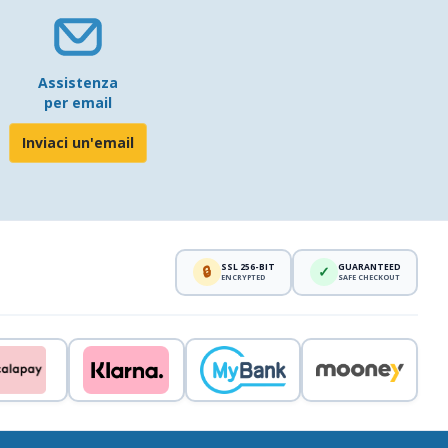
Assistenza
per email
Inviaci un'email
SSL 256-BIT
GUARANTEED
🔒
✓
ENCRYPTED
SAFE CHECKOUT