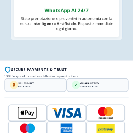
WhatsApp AI 24/7
Stato prenotazione e preventivi in autonomia con la
nostra
Intelligenza Artificiale
. Risposte immediate
ogni giorno.
SECURE PAYMENTS & TRUST
100% Encrypted transactions & flexible payment options
SSL 256-BIT
GUARANTEED
🔒
✓
ENCRYPTED
SAFE CHECKOUT