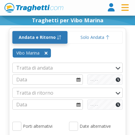
Tragh
Traghetti per Vibo Marina
Andata e Ritorno
Solo Andata
Vibo Marina
Porti alternativi
Date alternative