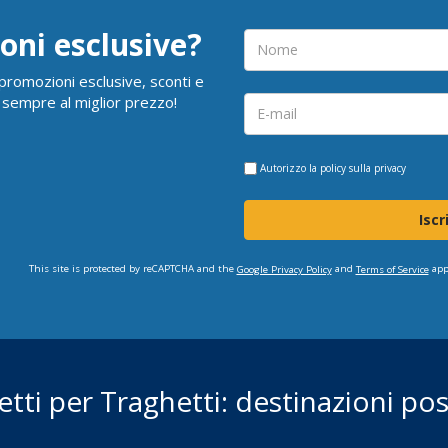
oni esclusive?
i promozioni esclusive, sconti e
 sempre al miglior prezzo!
Autorizzo la
policy sulla privacy
Iscr
This site is protected by reCAPTCHA and the
and
app
Google Privacy Policy
Terms of Service
ietti per Traghetti: destinazioni poss