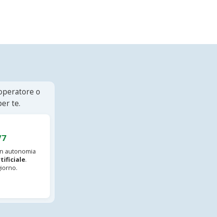
 operatore o
er te.
/7
 in autonomia
tificiale
.
iorno.