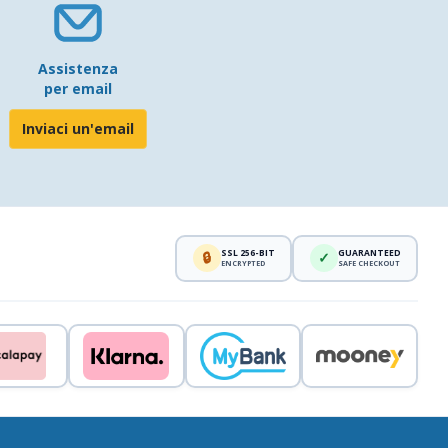
Assistenza
per email
Inviaci un'email
SSL 256-BIT
GUARANTEED
🔒
✓
ENCRYPTED
SAFE CHECKOUT