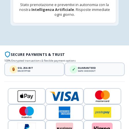
Stato prenotazione e preventivi in autonomia con la
nostra
Intelligenza Artificiale
. Risposte immediate
ogni giorno.
SECURE PAYMENTS & TRUST
100% Encrypted transactions & flexible payment options
SSL 256-BIT
GUARANTEED
🔒
✓
ENCRYPTED
SAFE CHECKOUT