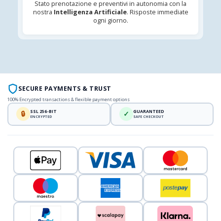
Stato prenotazione e preventivi in autonomia con la
nostra
Intelligenza Artificiale
. Risposte immediate
ogni giorno.
SECURE PAYMENTS & TRUST
100% Encrypted transactions & flexible payment options
SSL 256-BIT
GUARANTEED
🔒
✓
ENCRYPTED
SAFE CHECKOUT