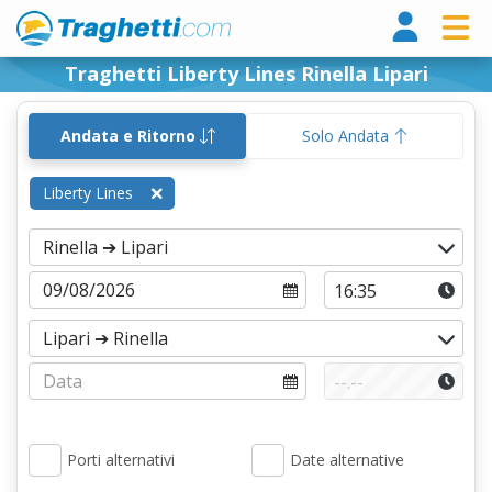
Tragh
Traghetti Liberty Lines Rinella Lipari
Andata e Ritorno
Solo Andata
Liberty Lines
Porti alternativi
Date alternative