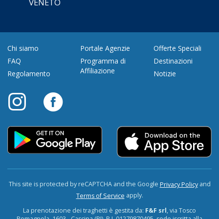
VENETO
Chi siamo
Portale Agenzie
Offerte Speciali
FAQ
Programma di
Destinazioni
Affiliazione
Regolamento
Notizie
This site is protected by reCAPTCHA and the Google
and
Privacy Policy
apply.
Terms of Service
La prenotazione dei traghetti è gestita da:
F&F srl
, via Tosco
Romagnola, 1603 - Cascina (PI). P.I. 01279870495, sede iscritta alla