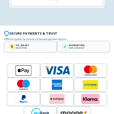
SECURE PAYMENTS & TRUST
100% Encrypted transactions & flexible payment options
SSL 256-BIT
GUARANTEED
🔒
✓
ENCRYPTED
SAFE CHECKOUT