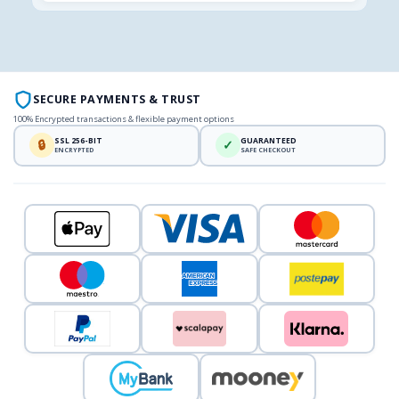
SECURE PAYMENTS & TRUST
100% Encrypted transactions & flexible payment options
SSL 256-BIT
GUARANTEED
🔒
✓
ENCRYPTED
SAFE CHECKOUT