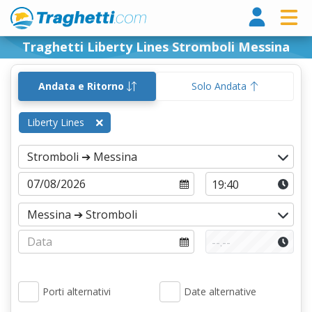
Tragh
Traghetti Liberty Lines Stromboli Messina
Andata e Ritorno
Solo Andata
Liberty Lines
Porti alternativi
Date alternative