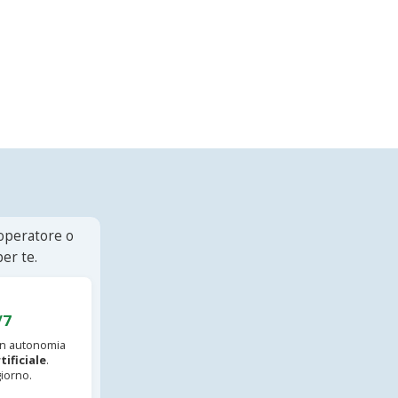
 operatore o
er te.
/7
 in autonomia
tificiale
.
iorno.