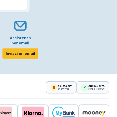
Assistenza
per email
Inviaci un'email
SSL 256-BIT
GUARANTEED
🔒
✓
ENCRYPTED
SAFE CHECKOUT