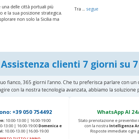
è una delle città portuali più
Tra ...
segue
co e la sua posizione strategica.
splorare non solo la Sicilia ma
Assistenza clienti 7 giorni su 7
uo fianco, 365 giorni l'anno. Che tu preferisca parlare con un
agire con la nostra tecnologia avanzata, abbiamo la soluzione p
ono: +39 050 754492
WhatsApp AI 24
en:
10:00-13:00 | 16:00-19:00
Stato prenotazione e preventivi
0-13:00 | 16:00-19:00
Domenica e
con la nostra
Intelligenza Ar
vi:
10.00-13.00 |16.00-19.00
Risposte immediate ogni g
PERTO TUTTO L'ANNO