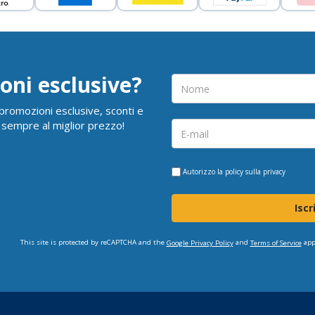
oni esclusive?
i promozioni esclusive, sconti e
 sempre al miglior prezzo!
Autorizzo la
policy sulla privacy
Iscr
This site is protected by reCAPTCHA and the
and
app
Google Privacy Policy
Terms of Service