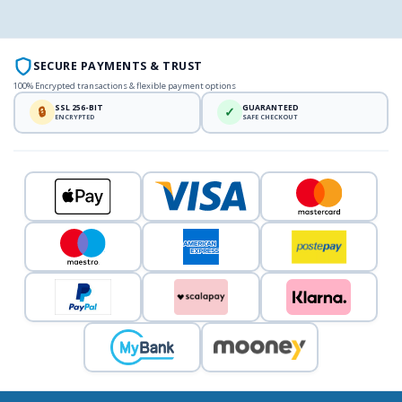
SECURE PAYMENTS & TRUST
100% Encrypted transactions & flexible payment options
SSL 256-BIT
GUARANTEED
🔒
✓
ENCRYPTED
SAFE CHECKOUT