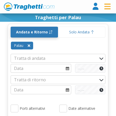
Tragh
Traghetti per Palau
Andata e Ritorno
Solo Andata
Palau
Porti alternativi
Date alternative