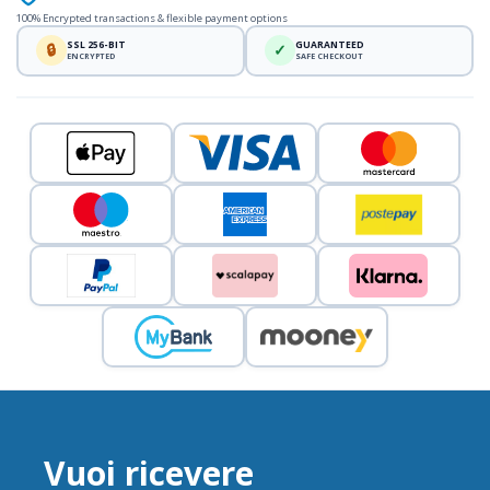
100% Encrypted transactions & flexible payment options
SSL 256-BIT
GUARANTEED
🔒
✓
ENCRYPTED
SAFE CHECKOUT
Vuoi ricevere