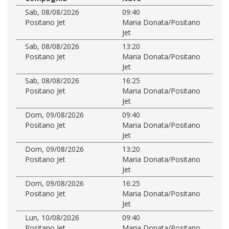
Sab, 08/08/2026
09:40
Positano Jet
Maria Donata/Positano
Jet
Sab, 08/08/2026
13:20
Positano Jet
Maria Donata/Positano
Jet
Sab, 08/08/2026
16:25
Positano Jet
Maria Donata/Positano
Jet
Dom, 09/08/2026
09:40
Positano Jet
Maria Donata/Positano
Jet
Dom, 09/08/2026
13:20
Positano Jet
Maria Donata/Positano
Jet
Dom, 09/08/2026
16:25
Positano Jet
Maria Donata/Positano
Jet
Lun, 10/08/2026
09:40
Positano Jet
Maria Donata/Positano