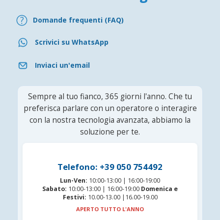
Domande frequenti (FAQ)
Scrivici su WhatsApp
Inviaci un'email
Sempre al tuo fianco, 365 giorni l'anno. Che tu
preferisca parlare con un operatore o interagire
con la nostra tecnologia avanzata, abbiamo la
soluzione per te.
Telefono: +39 050 754492
Lun-Ven:
10:00-13:00 | 16:00-19:00
Sabato:
10:00-13:00 | 16:00-19:00
Domenica e
Festivi:
10.00-13.00 |16.00-19.00
APERTO TUTTO L'ANNO