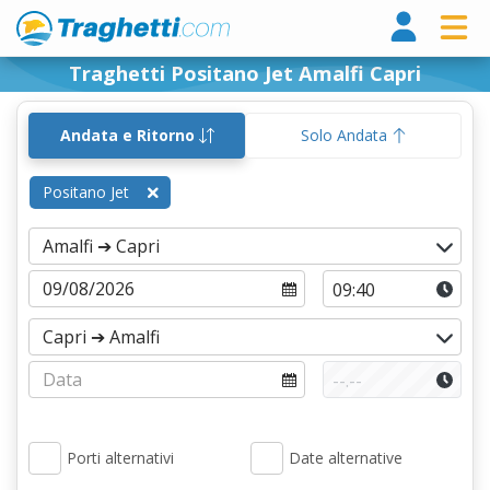
Tragh
Traghetti Positano Jet Amalfi Capri
Andata e Ritorno
Solo Andata
Positano Jet
Porti alternativi
Date alternative