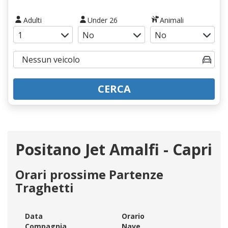
Adulti
Under 26
Animali
CERCA
Positano Jet Amalfi - Capri
Orari prossime Partenze
Traghetti
Data
Orario
Compagnia
Nave