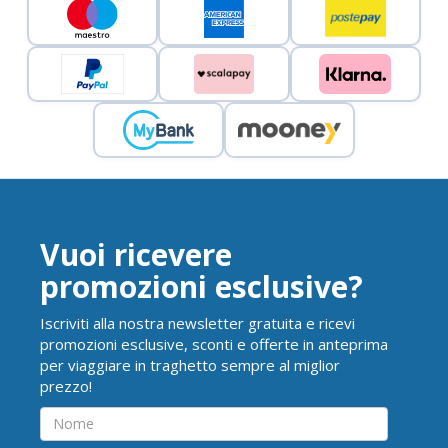
Vuoi ricevere
promozioni esclusive?
Iscriviti alla nostra newsletter gratuita e ricevi
promozioni esclusive, sconti e offerte in anteprima
per viaggiare in traghetto sempre al miglior
prezzo!