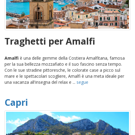
Traghetti per Amalfi
Amalfi
è una delle gemme della Costiera Amalfitana, famosa
per la sua bellezza mozzafiato e il suo fascino senza tempo.
Con le sue stradine pittoresche, le colorate case a picco sul
mare e le spettacolari scogliere, Amalfi è una meta ideale per
una vacanza all'insegna del relax e ...
segue
Capri