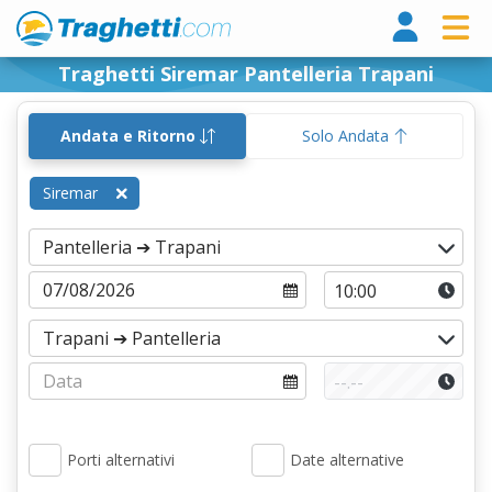
Tragh
Traghetti Siremar Pantelleria Trapani
Andata e Ritorno
Solo Andata
Siremar
Porti alternativi
Date alternative