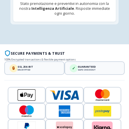
Stato prenotazione e preventivi in autonomia con la
nostra
Intelligenza Artificiale
. Risposte immediate
ogni giorno.
SECURE PAYMENTS & TRUST
100% Encrypted transactions & flexible payment options
SSL 256-BIT
GUARANTEED
🔒
✓
ENCRYPTED
SAFE CHECKOUT