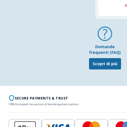
A
Domande
frequenti (FAQ)
Scopri di più
SECURE PAYMENTS & TRUST
100% Encrypted transactions & flexible payment options