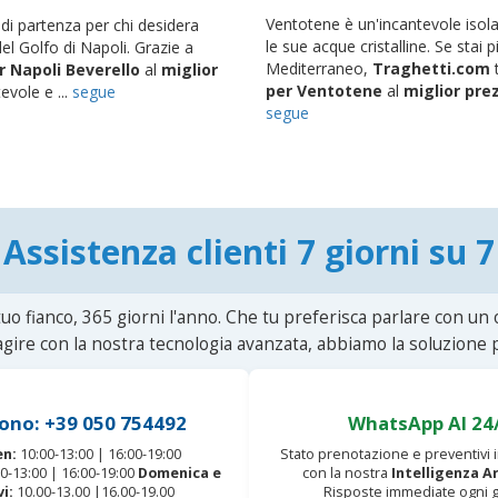
Ventotene è un'incantevole isola 
 di partenza per chi desidera
le sue acque cristalline. Se stai 
del Golfo di Napoli. Grazie a
Mediterraneo,
Traghetti.com
t
r Napoli Beverello
al
miglior
per Ventotene
al
miglior pre
evole e ...
segue
segue
Assistenza clienti 7 giorni su 7
uo fianco, 365 giorni l'anno. Che tu preferisca parlare con un
agire con la nostra tecnologia avanzata, abbiamo la soluzione p
ono: +39 050 754492
WhatsApp AI 24
en:
10:00-13:00 | 16:00-19:00
Stato prenotazione e preventivi
0-13:00 | 16:00-19:00
Domenica e
con la nostra
Intelligenza Ar
vi:
10.00-13.00 |16.00-19.00
Risposte immediate ogni g