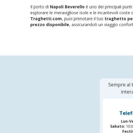
Il porto di
Napoli Beverello
è uno dei principali punti
esplorare le meravigliose isole e le incantevoli coste 
Traghetti.com
, puoi prenotare il tuo
traghetto pe
prezzo disponibile
, assicurandoti un viaggio confort
Sempre al t
inter
Telef
Lun-V
Sabato:
10:0
Festi