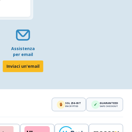
Assistenza
per email
Inviaci un'email
SSL 256-BIT
GUARANTEED
🔒
✓
ENCRYPTED
SAFE CHECKOUT