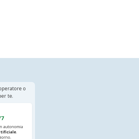
 operatore o
er te.
/7
 in autonomia
tificiale
.
iorno.