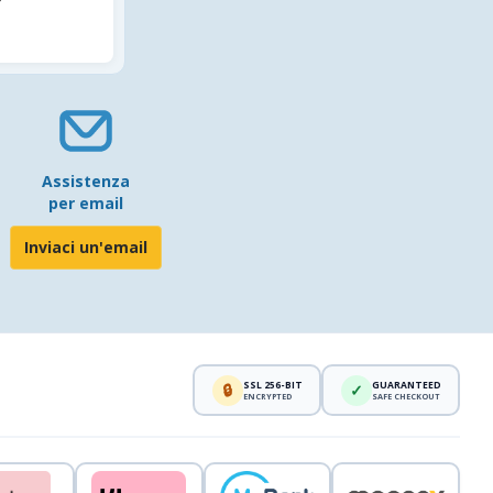
Assistenza
per email
Inviaci un'email
SSL 256-BIT
GUARANTEED
🔒
✓
ENCRYPTED
SAFE CHECKOUT