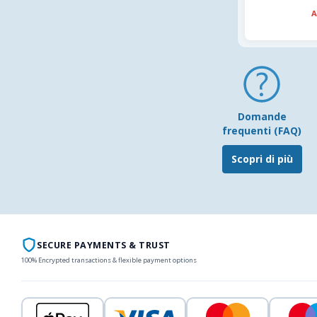
A
Domande
frequenti (FAQ)
Scopri di più
SECURE PAYMENTS & TRUST
100% Encrypted transactions & flexible payment options