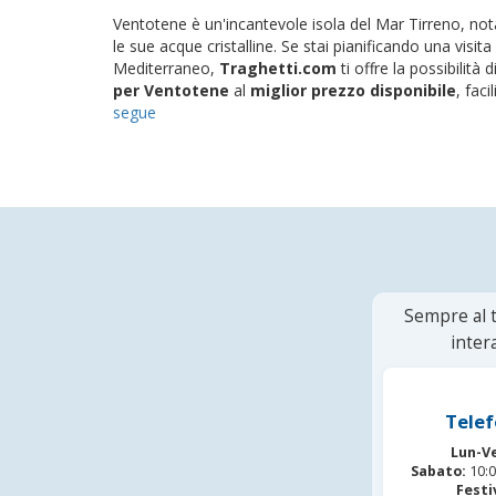
Ventotene è un'incantevole isola del Mar Tirreno, nota
le sue acque cristalline. Se stai pianificando una visita
Mediterraneo,
Traghetti.com
ti offre la possibilità 
per Ventotene
al
miglior prezzo disponibile
, faci
segue
Sempre al t
inter
Telef
Lun-V
Sabato:
10:0
Festi