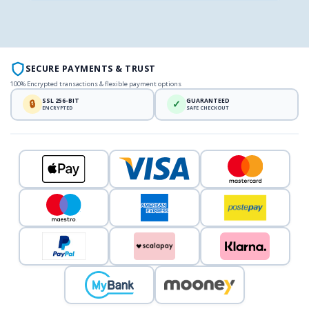
SECURE PAYMENTS & TRUST
100% Encrypted transactions & flexible payment options
SSL 256-BIT
GUARANTEED
🔒
✓
ENCRYPTED
SAFE CHECKOUT