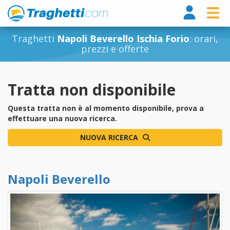
Tragh
Traghetti
Napoli Beverello Ischia Forio
: orari,
prezzi e offerte
Tratta non disponibile
Questa tratta non è al momento disponibile, prova a
effettuare una nuova ricerca.
NUOVA RICERCA
Napoli Beverello