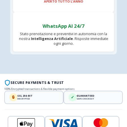
APERTO TUTTO L'ANNO
WhatsApp AI 24/7
Stato prenotazione e preventivi in autonomia con la
nostra
Intelligenza Artificiale
. Risposte immediate
ogni giorno.
SECURE PAYMENTS & TRUST
100% Encrypted transactions & flexible payment options
SSL 256-BIT
GUARANTEED
🔒
✓
ENCRYPTED
SAFE CHECKOUT