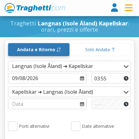
Tragh
Traghetti
Langnas (Isole Åland) Kapellskar
:
orari, prezzi e offerte
Andata e Ritorno
Solo Andata
Porti alternativi
Date alternative