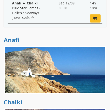
Anafi ► Chalki
Sab 12/09
14h
Blue Star Ferries -
03:30
10m
Hellenic Seaways
,
Default
nave
Anafi
Chalki