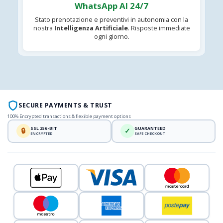
WhatsApp AI 24/7
Stato prenotazione e preventivi in autonomia con la
nostra
Intelligenza Artificiale
. Risposte immediate
ogni giorno.
SECURE PAYMENTS & TRUST
100% Encrypted transactions & flexible payment options
SSL 256-BIT
GUARANTEED
🔒
✓
ENCRYPTED
SAFE CHECKOUT