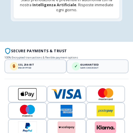
nostra
Intelligenza Artificiale
. Risposte immediate
ogni giorno.
SECURE PAYMENTS & TRUST
100% Encrypted transactions & flexible payment options
SSL 256-BIT
GUARANTEED
🔒
✓
ENCRYPTED
SAFE CHECKOUT