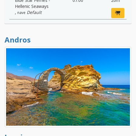
Blue Star Ferries -
07:00
20m
Hellenic Seaways
,
Default
nave
Andros