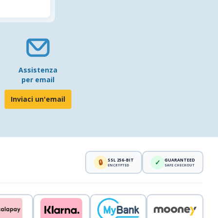
Assistenza
per email
Inviaci un'email
SSL 256-BIT
GUARANTEED
🔒
✓
ENCRYPTED
SAFE CHECKOUT