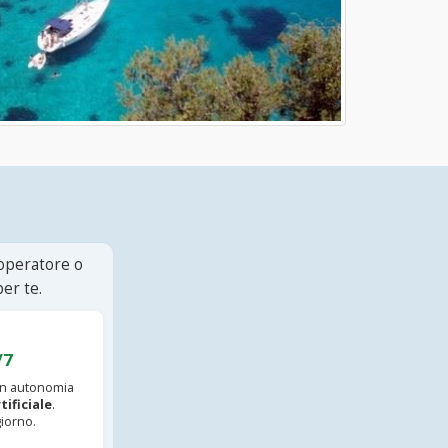
 operatore o
er te.
/7
 in autonomia
tificiale
.
iorno.