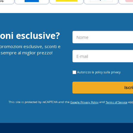
oni esclusive?
i promozioni esclusive, sconti e
 sempre al miglior prezzo!
Autorizzo la
policy sulla privacy
Iscr
This site is protected by reCAPTCHA and the
and
app
Google Privacy Policy
Terms of Service