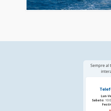
Sempre al t
inter
Telef
Lun-V
Sabato:
10:0
Festi
A