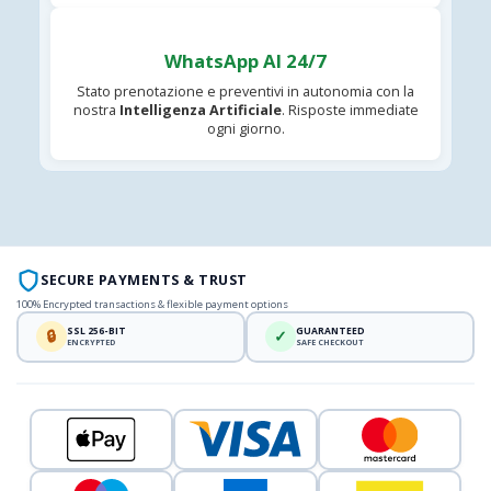
WhatsApp AI 24/7
Stato prenotazione e preventivi in autonomia con la
nostra
Intelligenza Artificiale
. Risposte immediate
ogni giorno.
SECURE PAYMENTS & TRUST
100% Encrypted transactions & flexible payment options
SSL 256-BIT
GUARANTEED
🔒
✓
ENCRYPTED
SAFE CHECKOUT