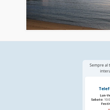
Sempre al t
inter
Telef
Lun-V
Sabato:
10:0
Festi
A