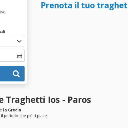
Prenota il tuo traghet
ive
ali
 Traghetti Ios - Paros
re
la Grecia
l periodo che più ti piace.