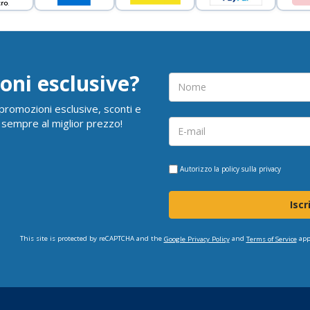
oni esclusive?
i promozioni esclusive, sconti e
 sempre al miglior prezzo!
Autorizzo la
policy sulla privacy
Iscr
This site is protected by reCAPTCHA and the
and
app
Google Privacy Policy
Terms of Service