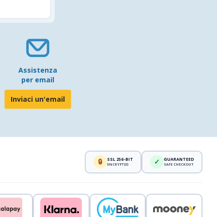
Assistenza
per email
Inviaci un'email
SSL 256-BIT
GUARANTEED
🔒
✓
ENCRYPTED
SAFE CHECKOUT