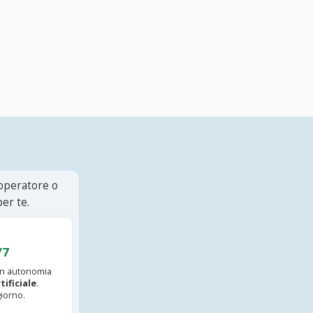
 operatore o
er te.
/7
 in autonomia
tificiale
.
iorno.