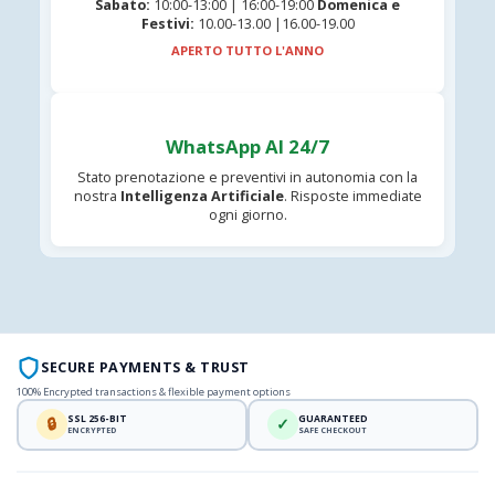
Sabato:
10:00-13:00 | 16:00-19:00
Domenica e
Festivi:
10.00-13.00 |16.00-19.00
APERTO TUTTO L'ANNO
WhatsApp AI 24/7
Stato prenotazione e preventivi in autonomia con la
nostra
Intelligenza Artificiale
. Risposte immediate
ogni giorno.
SECURE PAYMENTS & TRUST
100% Encrypted transactions & flexible payment options
SSL 256-BIT
GUARANTEED
🔒
✓
ENCRYPTED
SAFE CHECKOUT