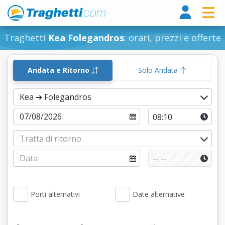
Tragh
Traghetti
Kea Folegandros
: orari, prezzi e offerte
Andata e Ritorno
Solo Andata
Porti alternativi
Date alternative