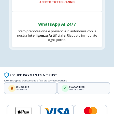
APERTO TUTTO L'ANNO
WhatsApp AI 24/7
Stato prenotazione e preventivi in autonomia con la
nostra
Intelligenza Artificiale
. Risposte immediate
ogni giorno.
SECURE PAYMENTS & TRUST
100% Encrypted transactions & flexible payment options
SSL 256-BIT
GUARANTEED
🔒
✓
ENCRYPTED
SAFE CHECKOUT