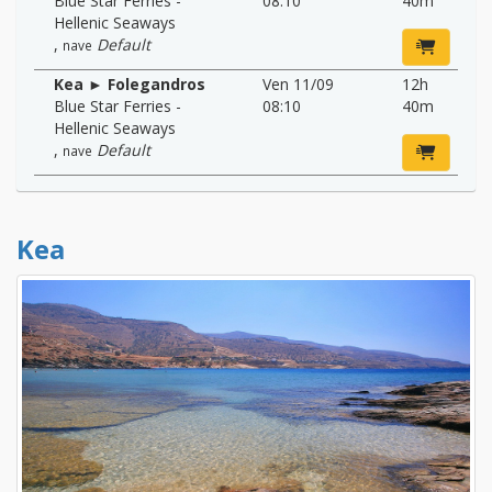
Blue Star Ferries -
08:10
40m
Hellenic Seaways
,
Default
nave
Kea ► Folegandros
Ven 11/09
12h
Blue Star Ferries -
08:10
40m
Hellenic Seaways
,
Default
nave
Kea