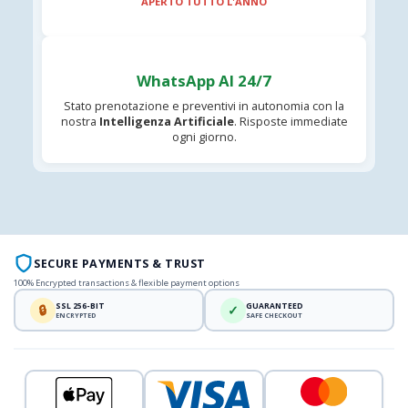
APERTO TUTTO L'ANNO
WhatsApp AI 24/7
Stato prenotazione e preventivi in autonomia con la
nostra
Intelligenza Artificiale
. Risposte immediate
ogni giorno.
SECURE PAYMENTS & TRUST
100% Encrypted transactions & flexible payment options
SSL 256-BIT
GUARANTEED
🔒
✓
ENCRYPTED
SAFE CHECKOUT