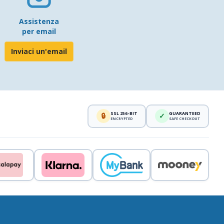
Assistenza
per email
Inviaci un'email
SSL 256-BIT
GUARANTEED
🔒
✓
ENCRYPTED
SAFE CHECKOUT