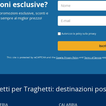
oni esclusive?
i promozioni esclusive, sconti e
 sempre al miglior prezzo!
Autorizzo la
policy sulla privacy
Iscr
This site is protected by reCAPTCHA and the
and
app
Google Privacy Policy
Terms of Service
ietti per Traghetti: destinazioni poss
ERIA
CALABRIA