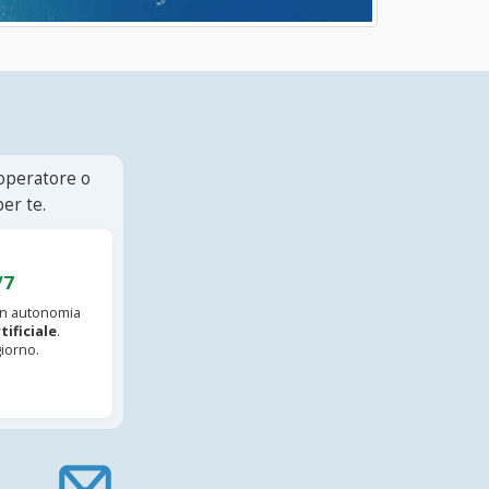
 operatore o
er te.
/7
 in autonomia
tificiale
.
iorno.