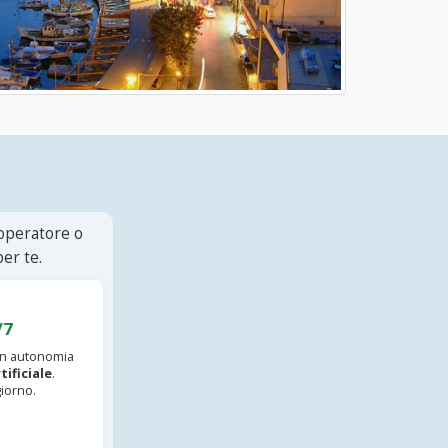
 operatore o
er te.
/7
 in autonomia
tificiale
.
iorno.