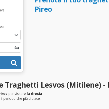
Pireo
ive
ali
 Traghetti Lesvos (Mitilene) - 
Pireo
per visitare
la Grecia
l periodo che più ti piace.