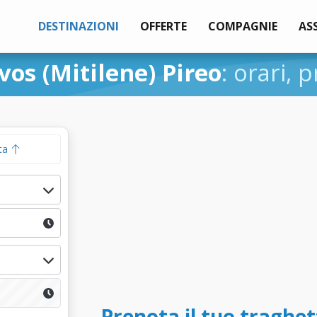
DESTINAZIONI
OFFERTE
COMPAGNIE
AS
vos (Mitilene) Pireo
: orari, 
ta
Prenota il tuo traghet