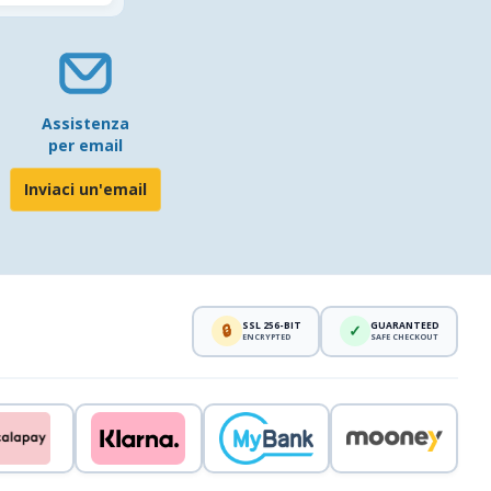
Assistenza
per email
Inviaci un'email
SSL 256-BIT
GUARANTEED
🔒
✓
ENCRYPTED
SAFE CHECKOUT