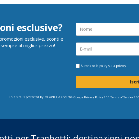
oni esclusive?
i promozioni esclusive, sconti e
 sempre al miglior prezzo!
Autorizzo la
policy sulla privacy
Iscr
This site is protected by reCAPTCHA and the
and
app
Google Privacy Policy
Terms of Service
ietti per Traghetti: destinazioni poss