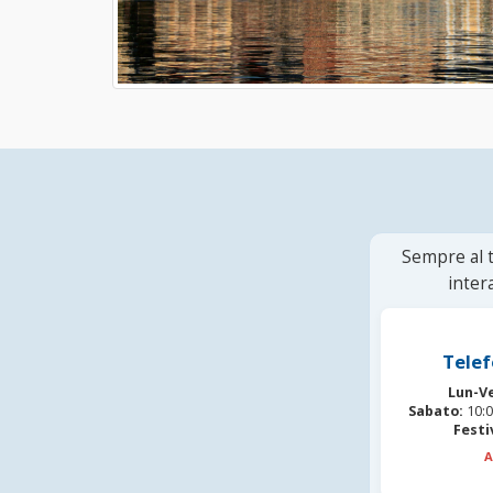
Sempre al t
inter
Telef
Lun-V
Sabato:
10:0
Festi
A