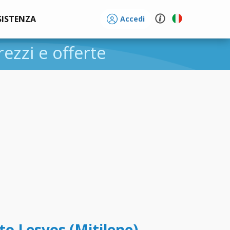
SISTENZA
Accedi
prezzi e offerte
to Lesvos (Mitilene) -