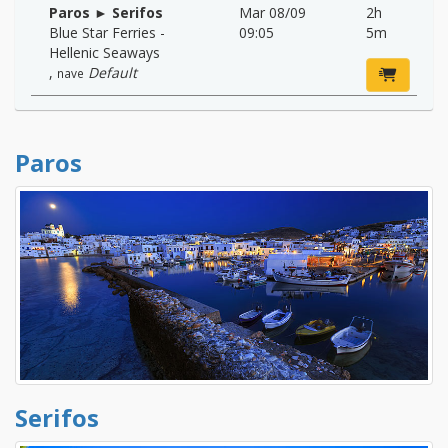
Paros ► Serifos
Mar 08/09
2h
Blue Star Ferries -
09:05
5m
Hellenic Seaways
,
Default
nave
Paros
Serifos