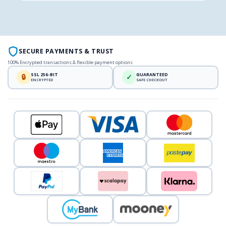
SECURE PAYMENTS & TRUST
100% Encrypted transactions & flexible payment options
SSL 256-BIT
GUARANTEED
🔒
✓
ENCRYPTED
SAFE CHECKOUT