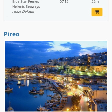
Blue Star Ferries -
07:15
55m
Hellenic Seaways
,
Default
nave
Pireo