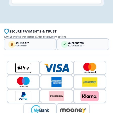
SECURE PAYMENTS & TRUST
100% Encrypted transactions & flexible payment options
SSL 256-BIT
GUARANTEED
🔒
✓
ENCRYPTED
SAFE CHECKOUT