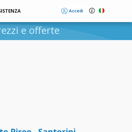
SISTENZA
Accedi
rezzi e offerte
to Pireo - Santorini