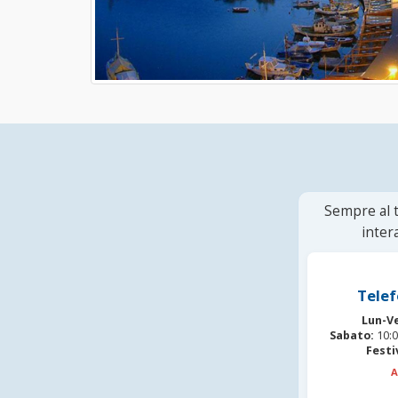
Sempre al t
inter
Telef
Lun-V
Sabato:
10:0
Festi
A