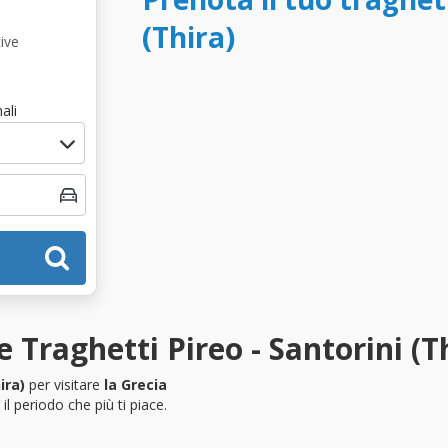
(Thira)
ive
ali
 Traghetti Pireo - Santorini (T
ira)
per visitare
la Grecia
l periodo che più ti piace.