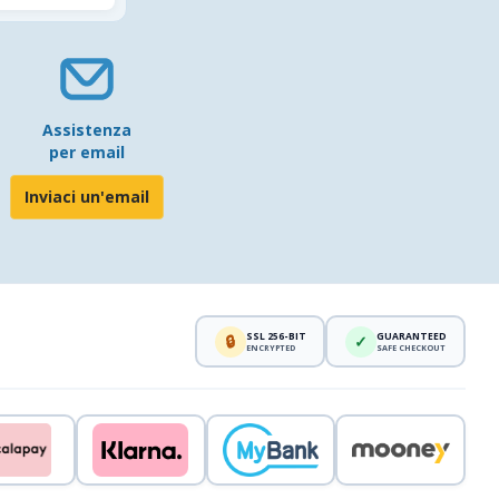
Assistenza
per email
Inviaci un'email
SSL 256-BIT
GUARANTEED
🔒
✓
ENCRYPTED
SAFE CHECKOUT