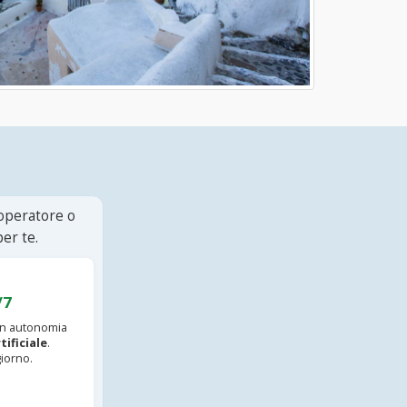
 operatore o
er te.
/7
 in autonomia
tificiale
.
iorno.