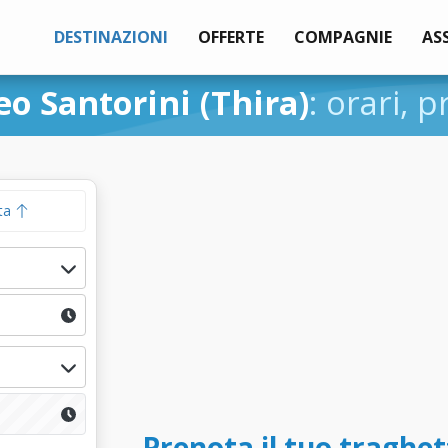
DESTINAZIONI
OFFERTE
COMPAGNIE
AS
eo Santorini (Thira)
: orari, p
ta
Prenota il tuo traghet