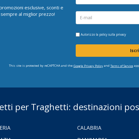
i promozioni esclusive, sconti e
 sempre al miglior prezzo!
Autorizzo la
policy sulla privacy
Iscr
This site is protected by reCAPTCHA and the
and
app
Google Privacy Policy
Terms of Service
ietti per Traghetti: destinazioni poss
ERIA
CALABRIA