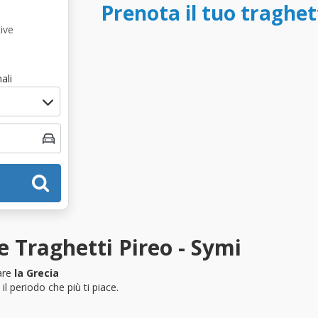
Prenota il tuo traghet
ive
ali
 Traghetti Pireo - Symi
tare
la Grecia
l periodo che più ti piace.