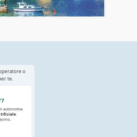
 operatore o
er te.
/7
 in autonomia
tificiale
.
iorno.