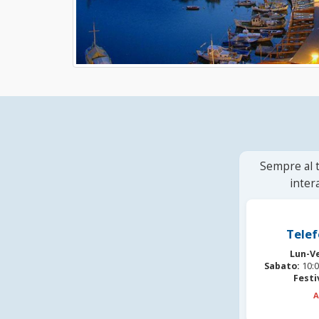
Sempre al t
inter
Telef
Lun-V
Sabato:
10:0
Festi
A